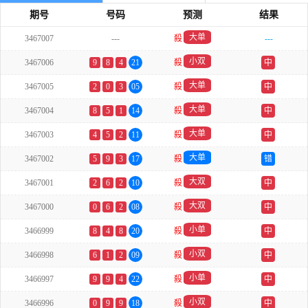
期号
号码
预测
结果
大单
3467007
---
殺
---
小双
3467006
9
8
4
21
殺
中
大单
3467005
2
0
3
05
殺
中
大单
3467004
8
5
1
14
殺
中
大单
3467003
4
5
2
11
殺
中
大单
3467002
5
9
3
17
殺
错
大双
3467001
2
6
2
10
殺
中
大双
3467000
0
6
2
08
殺
中
小单
3466999
8
4
8
20
殺
中
小双
3466998
6
1
2
09
殺
中
小单
3466997
9
9
4
22
殺
中
小双
3466996
0
9
9
18
殺
中