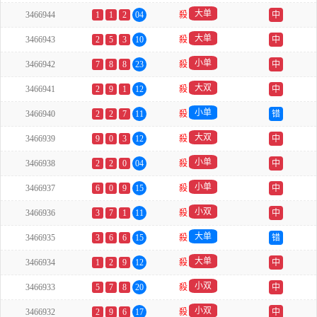
大单
3466944
1
1
2
04
殺
中
大单
3466943
2
5
3
10
殺
中
小单
3466942
7
8
8
23
殺
中
大双
3466941
2
9
1
12
殺
中
小单
3466940
2
2
7
11
殺
错
大双
3466939
9
0
3
12
殺
中
小单
3466938
2
2
0
04
殺
中
小单
3466937
6
0
9
15
殺
中
小双
3466936
3
7
1
11
殺
中
大单
3466935
3
6
6
15
殺
错
大单
3466934
1
2
9
12
殺
中
小双
3466933
5
7
8
20
殺
中
小双
3466932
2
9
6
17
殺
中