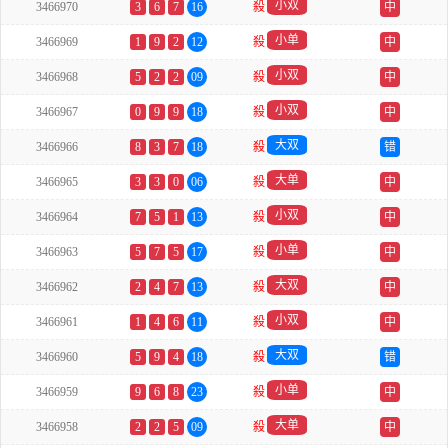
小双
3466970
3
6
7
16
殺
中
小单
3466969
1
9
2
12
殺
中
小双
3466968
5
2
2
09
殺
中
小双
3466967
0
9
9
18
殺
中
大双
3466966
8
3
7
18
殺
错
大单
3466965
3
3
0
06
殺
中
小双
3466964
7
5
1
13
殺
中
小单
3466963
5
7
5
17
殺
中
大双
3466962
2
4
7
13
殺
中
小双
3466961
1
4
6
11
殺
中
大双
3466960
5
9
4
18
殺
错
小单
3466959
9
6
8
23
殺
中
大单
3466958
2
2
5
09
殺
中