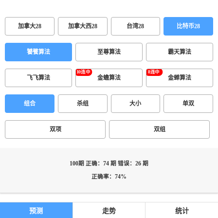
加拿大28
加拿大西28
台湾28
比特币28
饕餮算法
至尊算法
霸天算法
飞飞算法
金蟾算法
金蝉算法
组合
杀组
大小
单双
双项
双组
100期 正确：74 期 错误：26 期
正确率：74%
预测
走势
统计