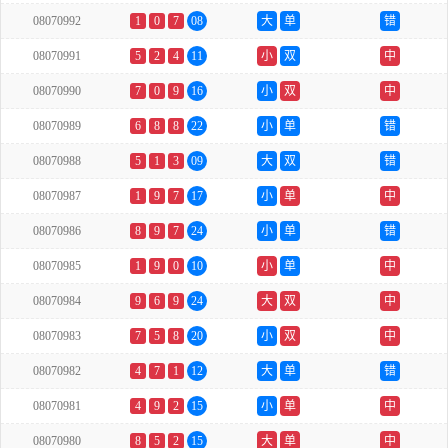
08070992
1
0
7
08
大
单
错
08070991
5
2
4
11
小
双
中
08070990
7
0
9
16
小
双
中
08070989
6
8
8
22
小
单
错
08070988
5
1
3
09
大
双
错
08070987
1
9
7
17
小
单
中
08070986
8
9
7
24
小
单
错
08070985
1
9
0
10
小
单
中
08070984
9
6
9
24
大
双
中
08070983
7
5
8
20
小
双
中
08070982
4
7
1
12
大
单
错
08070981
4
9
2
15
小
单
中
08070980
8
5
2
15
大
单
中