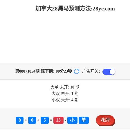
加拿大28黑马预测方法:28yc.com
第
08071054
期 距下期:
00
分
23
秒
广告开关：
大单
未开:
10
期
大双
未开:
1
期
小双
未开:
4
期
8
0
5
13
小
单
咪牌
+
+
=
-