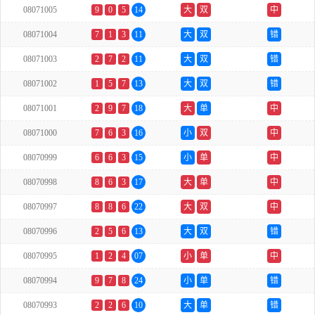
08071005
9
0
5
14
大
双
中
08071004
7
1
3
11
大
双
错
08071003
2
7
2
11
大
双
错
08071002
1
5
7
13
大
双
错
08071001
2
9
7
18
大
单
中
08071000
7
6
3
16
小
双
中
08070999
6
6
3
15
小
单
中
08070998
8
6
3
17
大
单
中
08070997
8
8
6
22
大
双
中
08070996
2
5
6
13
大
双
错
08070995
1
2
4
07
小
单
中
08070994
9
7
8
24
小
单
错
08070993
2
2
6
10
大
单
错