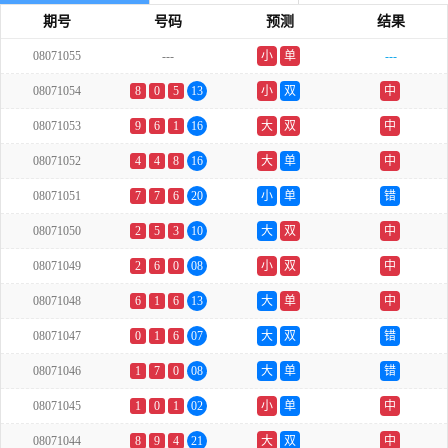
期号
号码
预测
结果
08071055
---
小
单
---
08071054
8
0
5
13
小
双
中
08071053
9
6
1
16
大
双
中
08071052
4
4
8
16
大
单
中
08071051
7
7
6
20
小
单
错
08071050
2
5
3
10
大
双
中
08071049
2
6
0
08
小
双
中
08071048
6
1
6
13
大
单
中
08071047
0
1
6
07
大
双
错
08071046
1
7
0
08
大
单
错
08071045
1
0
1
02
小
单
中
08071044
8
9
4
21
大
双
中