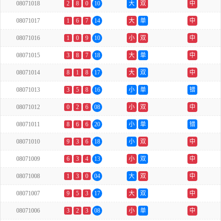
08071018
2
8
0
10
大
双
中
08071017
1
6
7
14
大
单
中
08071016
1
0
9
10
小
双
中
08071015
3
8
7
18
大
单
中
08071014
8
1
8
17
大
双
中
08071013
3
5
8
16
小
单
错
08071012
0
2
6
08
小
双
中
08071011
8
6
6
20
小
单
错
08071010
9
3
6
18
小
双
中
08071009
6
3
4
13
小
双
中
08071008
1
3
0
04
大
双
中
08071007
9
5
3
17
大
双
中
08071006
3
2
3
08
小
单
中