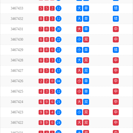
3467433
5
5
2
12
大
单
错
3467432
8
1
3
12
大
单
错
3467431
7
8
5
20
大
单
中
3467430
6
8
8
22
小
双
中
3467429
8
8
6
22
小
单
错
3467428
6
3
3
12
大
双
中
3467427
8
5
4
17
大
双
中
3467426
2
2
0
04
小
单
中
3467425
4
3
5
12
小
单
中
3467424
6
9
6
21
大
双
中
3467423
9
9
4
22
小
双
中
3467422
9
9
6
24
大
双
中