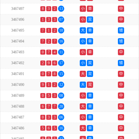
3467497
8
3
2
13
小
单
中
3467496
1
3
3
07
小
双
中
3467495
7
1
2
10
大
单
错
3467494
7
2
7
16
小
单
错
3467493
0
7
4
11
小
单
中
3467492
2
9
6
17
小
双
错
3467491
0
7
8
15
大
双
中
3467490
9
1
2
12
大
双
中
3467489
0
5
3
08
小
单
中
3467488
6
7
7
20
大
单
中
3467487
0
3
3
06
小
单
中
3467486
5
6
5
16
大
单
中