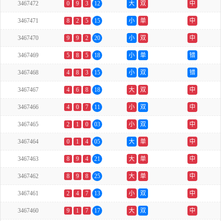
3467472
0
9
3
12
大
双
中
3467471
8
2
5
15
小
单
中
3467470
9
9
2
20
小
双
中
3467469
5
8
5
18
小
单
错
3467468
4
8
3
15
小
双
错
3467467
4
6
8
18
大
双
中
3467466
4
0
7
11
小
双
中
3467465
2
1
0
03
小
双
中
3467464
0
1
4
05
大
单
中
3467463
8
9
4
21
大
单
中
3467462
8
9
8
25
大
单
中
3467461
2
4
7
13
小
双
中
3467460
9
1
7
17
大
双
中