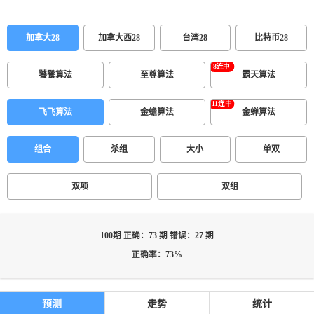
加拿大28
加拿大西28
台湾28
比特币28
饕餮算法
至尊算法
霸天算法
飞飞算法
金蟾算法
金蝉算法
组合
杀组
大小
单双
双项
双组
100期 正确：73 期 错误：27 期
正确率：73%
预测
走势
统计