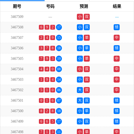
期号
号码
预测
结果
3467509
---
小
双
---
3467508
6
9
2
17
小
双
错
3467507
2
4
9
15
小
单
中
3467506
3
7
8
18
小
单
错
3467505
7
9
3
19
小
单
中
3467504
4
4
0
08
小
双
中
3467503
1
9
4
14
小
双
中
3467502
5
1
0
06
大
双
中
3467501
0
1
6
07
大
双
错
3467500
8
2
8
18
小
单
错
3467499
6
6
5
17
小
双
错
3467498
7
1
3
11
小
单
中