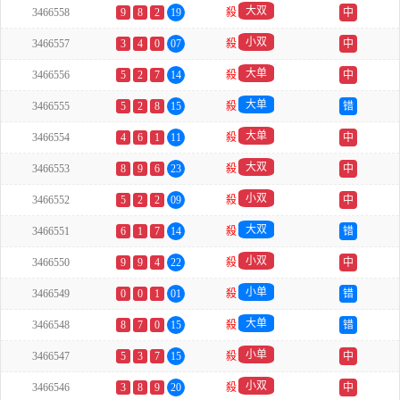
大双
3466558
9
8
2
19
殺
中
小双
3466557
3
4
0
07
殺
中
大单
3466556
5
2
7
14
殺
中
大单
3466555
5
2
8
15
殺
错
大单
3466554
4
6
1
11
殺
中
大双
3466553
8
9
6
23
殺
中
小双
3466552
5
2
2
09
殺
中
大双
3466551
6
1
7
14
殺
错
小双
3466550
9
9
4
22
殺
中
小单
3466549
0
0
1
01
殺
错
大单
3466548
8
7
0
15
殺
错
小单
3466547
5
3
7
15
殺
中
小双
3466546
3
8
9
20
殺
中