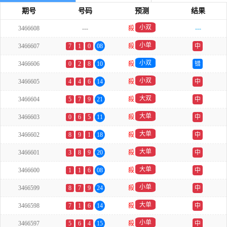
期号
号码
预测
结果
小双
3466608
---
殺
---
小单
3466607
7
1
0
08
殺
中
小双
3466606
0
2
8
10
殺
错
小双
3466605
4
4
6
14
殺
中
大双
3466604
5
7
9
21
殺
中
大单
3466603
0
6
5
11
殺
中
大单
3466602
8
9
1
18
殺
中
大单
3466601
3
8
9
20
殺
中
大单
3466600
1
1
6
08
殺
中
小单
3466599
8
7
9
24
殺
中
大单
3466598
7
1
6
14
殺
中
小单
3466597
5
6
4
15
殺
中