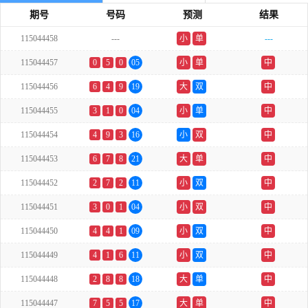
期号
号码
预测
结果
115044458
---
小
单
---
115044457
0
5
0
05
小
单
中
115044456
6
4
9
19
大
双
中
115044455
3
1
0
04
小
单
中
115044454
4
9
3
16
小
双
中
115044453
6
7
8
21
大
单
中
115044452
2
7
2
11
小
双
中
115044451
3
0
1
04
小
双
中
115044450
4
4
1
09
小
双
中
115044449
4
1
6
11
小
双
中
115044448
2
8
8
18
大
单
中
115044447
7
5
5
17
大
单
中