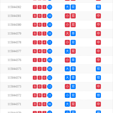
115044382
7
5
1
13
大
双
错
115044381
8
0
2
10
小
双
中
115044380
9
0
1
10
小
双
中
115044379
6
5
5
16
大
单
中
115044378
2
5
4
11
小
双
中
115044377
6
4
0
10
大
双
中
115044376
1
1
4
06
小
单
中
115044375
1
2
5
08
大
单
错
115044374
1
1
0
02
大
单
错
115044373
6
0
7
13
小
双
中
115044372
8
9
4
21
小
双
错
115044371
0
6
0
06
大
双
中