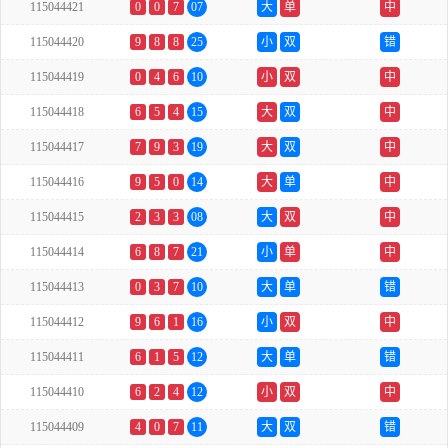
115044421
0
0
7
07
大
单
中
115044420
9
8
8
25
小
双
错
115044419
0
4
6
10
小
双
中
115044418
6
5
4
15
大
双
中
115044417
7
9
3
19
大
双
中
115044416
9
5
0
14
大
单
中
115044415
2
3
3
08
大
双
中
115044414
6
8
7
21
小
单
中
115044413
0
3
7
10
大
单
错
115044412
9
6
1
16
小
双
中
115044411
6
1
5
12
大
单
错
115044410
6
2
4
12
小
双
中
115044409
4
0
7
11
大
双
错