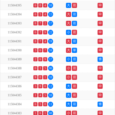
115044395
6
0
4
10
大
双
中
115044394
6
5
4
15
大
双
中
115044393
8
7
2
17
大
双
中
115044392
6
7
9
22
小
双
中
115044391
8
7
4
19
大
双
中
115044390
3
6
7
16
大
单
中
115044389
2
6
9
17
小
双
错
115044388
0
1
5
06
小
双
中
115044387
9
0
1
10
小
双
中
115044386
3
9
0
12
大
双
中
115044385
1
4
5
10
大
双
中
115044384
6
5
0
11
大
双
错
115044383
1
6
1
08
小
双
中