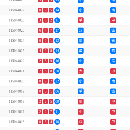
115044028
3
9
3
15
小
错
115044027
0
9
5
14
小
错
115044026
3
6
2
11
单
中
115044025
6
4
7
17
双
错
115044024
6
5
1
12
单
错
115044023
4
2
8
14
单
错
115044022
2
5
9
16
小
错
115044021
7
5
8
20
大
中
115044020
8
7
7
22
小
错
115044019
0
5
1
06
单
错
115044018
2
2
5
09
单
中
115044017
2
2
7
11
小
中
115044016
0
6
4
10
双
中