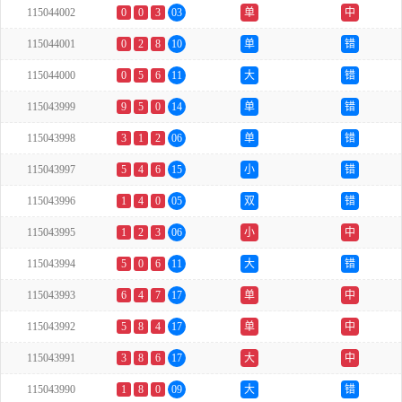
115044002
0
0
3
03
单
中
115044001
0
2
8
10
单
错
115044000
0
5
6
11
大
错
115043999
9
5
0
14
单
错
115043998
3
1
2
06
单
错
115043997
5
4
6
15
小
错
115043996
1
4
0
05
双
错
115043995
1
2
3
06
小
中
115043994
5
0
6
11
大
错
115043993
6
4
7
17
单
中
115043992
5
8
4
17
单
中
115043991
3
8
6
17
大
中
115043990
1
8
0
09
大
错