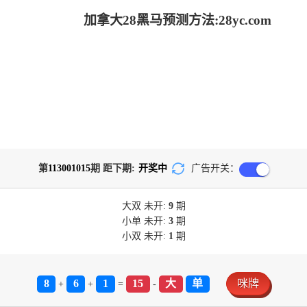
加拿大28黑马预测方法:28yc.com
第
113001015
期 距下期:
开奖中
广告开关：
大双
未开:
9
期
小单
未开:
3
期
小双
未开:
1
期
8
6
1
15
大
单
咪牌
+
+
=
-