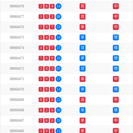
08060478
2
8
4
14
双
中
08060477
3
3
2
08
双
中
08060476
7
9
7
23
单
中
08060475
2
4
8
14
单
错
08060474
4
4
7
15
双
错
08060473
7
0
9
16
单
错
08060472
2
0
3
05
双
错
08060471
1
9
1
11
单
中
08060470
1
8
5
14
单
错
08060469
8
6
8
22
双
中
08060468
8
2
6
16
单
错
08060467
7
6
6
19
单
中
08060466
2
9
2
13
单
中