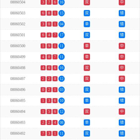
08060504
3
7
6
16
双
中
08060503
6
8
1
15
双
错
08060502
3
0
1
04
单
错
08060501
6
4
7
17
双
错
08060500
1
9
1
11
单
中
08060499
4
0
7
11
单
中
08060498
4
6
6
16
双
中
08060497
2
2
8
12
双
中
08060496
0
2
1
03
双
错
08060495
1
3
6
10
单
错
08060494
1
5
6
12
双
中
08060493
2
2
4
08
单
错
08060492
7
3
1
11
双
错