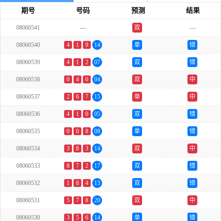
期号
号码
预测
结果
08060541
---
双
---
08060540
4
1
9
14
单
错
08060539
4
1
2
07
双
错
08060538
0
4
0
04
双
中
08060537
2
6
7
15
单
中
08060536
4
1
0
05
双
错
08060535
0
0
8
08
单
错
08060534
3
8
3
14
双
中
08060533
8
7
2
17
双
错
08060532
1
8
4
13
双
错
08060531
5
7
8
20
双
中
08060530
3
5
6
14
单
错