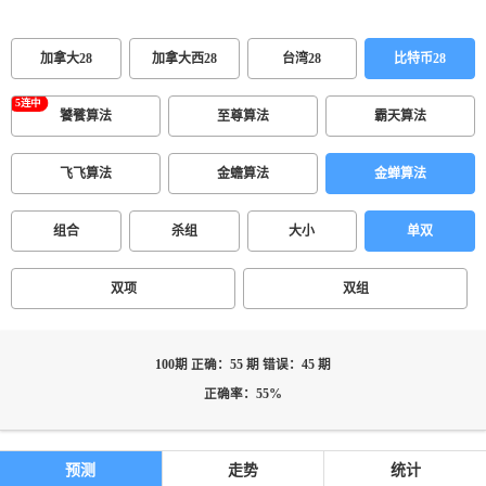
加拿大28
加拿大西28
台湾28
比特币28
饕餮算法
至尊算法
霸天算法
飞飞算法
金蟾算法
金蝉算法
组合
杀组
大小
单双
双项
双组
100期 正确：55 期 错误：45 期
正确率：55%
预测
走势
统计