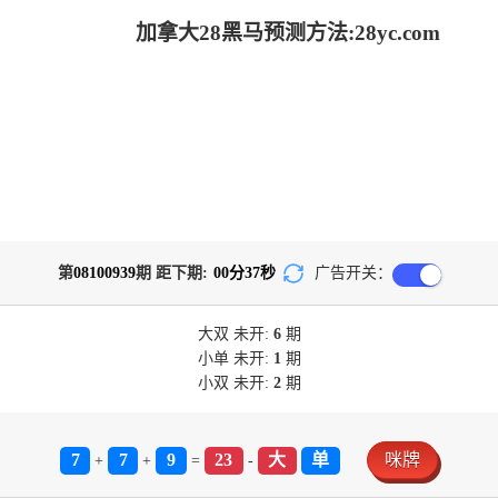
加拿大28黑马预测方法:28yc.com
第
08100939
期 距下期:
00
分
37
秒
广告开关：
大双
未开:
6
期
小单
未开:
1
期
小双
未开:
2
期
7
7
9
23
大
单
咪牌
+
+
=
-