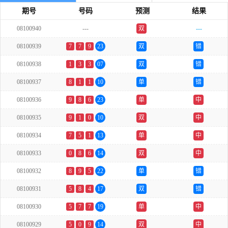
期号
号码
预测
结果
08100940
---
双
---
08100939
7
7
9
23
双
错
08100938
1
3
3
07
双
错
08100937
8
1
1
10
单
错
08100936
9
8
6
23
单
中
08100935
9
1
0
10
双
中
08100934
7
5
1
13
单
中
08100933
0
8
6
14
双
中
08100932
8
9
5
22
单
错
08100931
5
8
4
17
双
错
08100930
5
7
7
19
单
中
08100929
5
0
9
14
双
中