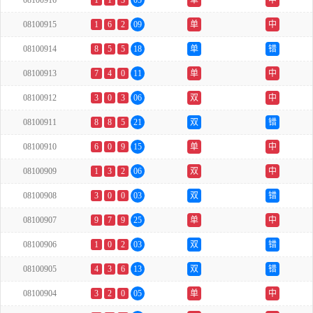
08100916
1
1
3
05
单
中
08100915
1
6
2
09
单
中
08100914
8
5
5
18
单
错
08100913
7
4
0
11
单
中
08100912
3
0
3
06
双
中
08100911
8
8
5
21
双
错
08100910
6
0
9
15
单
中
08100909
1
3
2
06
双
中
08100908
3
0
0
03
双
错
08100907
9
7
9
25
单
中
08100906
1
0
2
03
双
错
08100905
4
3
6
13
双
错
08100904
3
2
0
05
单
中