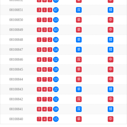
08100852
2
6
5
13
单
中
08100851
3
1
3
07
双
错
08100850
7
3
3
13
单
中
08100849
0
3
0
03
单
中
08100848
1
7
2
10
单
错
08100847
5
6
3
14
单
错
08100846
4
1
7
12
双
中
08100845
6
6
7
19
单
中
08100844
3
7
3
13
单
中
08100843
9
4
9
22
单
错
08100842
3
7
2
12
双
中
08100841
8
4
7
19
双
错
08100840
7
4
4
15
单
中