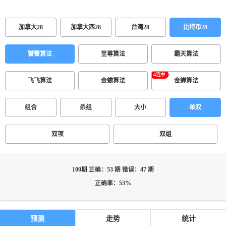
加拿大28
加拿大西28
台湾28
比特币28
饕餮算法
至尊算法
霸天算法
飞飞算法
金蟾算法
金蝉算法
组合
杀组
大小
单双
双项
双组
100期 正确：53 期 错误：47 期
正确率：53%
预测
走势
统计