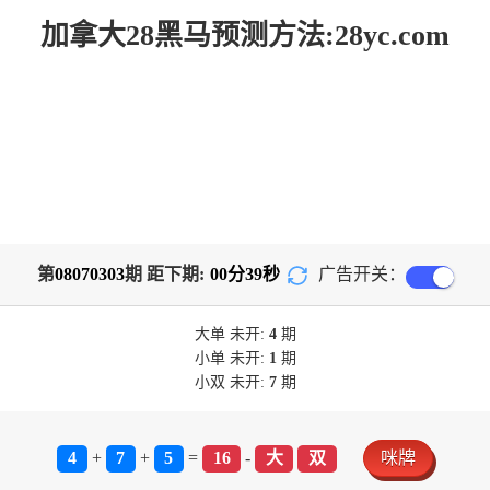
加拿大28黑马预测方法:28yc.com
第
08070303
期 距下期:
00
分
39
秒
广告开关：
大单
未开:
4
期
小单
未开:
1
期
小双
未开:
7
期
4
+
7
+
5
=
16
-
大
双
咪牌