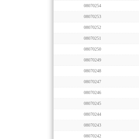
08070254
08070253
08070252
08070251
08070250
08070249
08070248
08070247
08070246
08070245
08070244
08070243
08070242