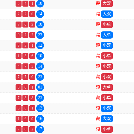
10
殺
大双
5
4
1
14
殺
大双
7
7
0
10
殺
小单
7
0
3
23
殺
大单
9
7
7
12
殺
小双
8
3
1
10
殺
小单
1
3
6
14
殺
小双
4
7
3
23
殺
小双
7
7
9
01
殺
大单
0
0
1
23
殺
小单
7
8
8
12
殺
小双
5
6
1
16
殺
大双
1
6
9
17
殺
小单
7
8
2