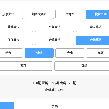
加拿大28
加拿大西28
台湾28
比特币28
饕餮算法
至尊算法
霸天算法
飞飞算法
金蟾算法
金蝉算法
组合
杀组
大小
单双
双项
双组
100期 正确：72 期 错误：28 期
正确率：72%
走势