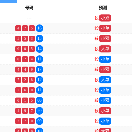
号码
预测
---
殺
小双
16
殺
小单
4
7
5
13
殺
小双
5
5
3
14
殺
大单
9
0
5
11
殺
小单
0
7
4
17
殺
小双
4
4
9
17
殺
大单
7
2
8
11
殺
小单
5
6
0
06
殺
小双
0
1
5
20
殺
小单
4
9
7
09
殺
小单
2
7
0
10
殺
大双
4
6
0