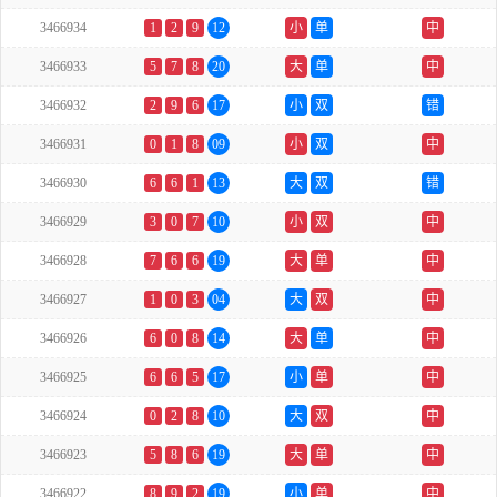
3466934
1
2
9
12
小
单
中
3466933
5
7
8
20
大
单
中
3466932
2
9
6
17
小
双
错
3466931
0
1
8
09
小
双
中
3466930
6
6
1
13
大
双
错
3466929
3
0
7
10
小
双
中
3466928
7
6
6
19
大
单
中
3466927
1
0
3
04
大
双
中
3466926
6
0
8
14
大
单
中
3466925
6
6
5
17
小
单
中
3466924
0
2
8
10
大
双
中
3466923
5
8
6
19
大
单
中
3466922
8
9
2
19
小
单
中