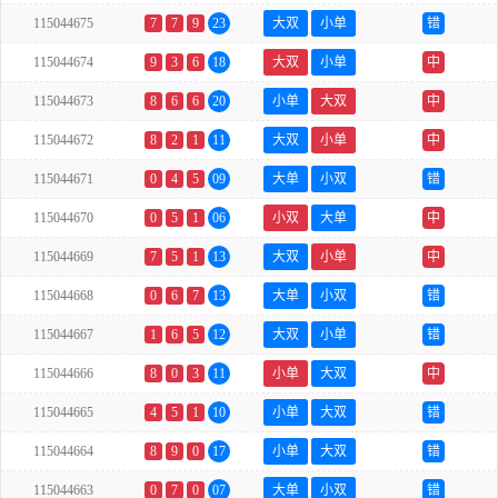
115044675
7
7
9
23
大双
小单
错
115044674
9
3
6
18
大双
小单
中
115044673
8
6
6
20
小单
大双
中
115044672
8
2
1
11
大双
小单
中
115044671
0
4
5
09
大单
小双
错
115044670
0
5
1
06
小双
大单
中
115044669
7
5
1
13
大双
小单
中
115044668
0
6
7
13
大单
小双
错
115044667
1
6
5
12
大双
小单
错
115044666
8
0
3
11
小单
大双
中
115044665
4
5
1
10
小单
大双
错
115044664
8
9
0
17
小单
大双
错
115044663
0
7
0
07
大单
小双
错