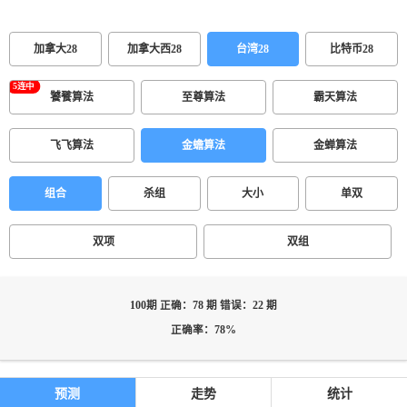
加拿大28
加拿大西28
台湾28
比特币28
饕餮算法
至尊算法
霸天算法
飞飞算法
金蟾算法
金蝉算法
组合
杀组
大小
单双
双项
双组
100期 正确：78 期 错误：22 期
正确率：78%
预测
走势
统计