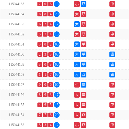
115044165
7
0
6
13
小
双
中
115044164
8
8
4
20
大
双
中
115044163
6
2
4
12
大
双
中
115044162
5
7
4
16
大
双
中
115044161
3
0
2
05
大
单
中
115044160
2
3
3
08
大
单
错
115044159
3
0
3
06
大
单
错
115044158
1
1
7
09
大
双
错
115044157
0
0
6
06
小
单
中
115044156
8
6
3
17
大
单
中
115044155
4
6
5
15
大
单
中
115044154
7
7
6
20
大
双
中
115044153
5
3
4
12
小
双
中