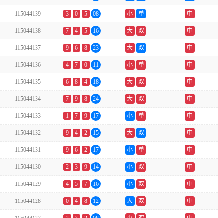
115044139
3
0
5
08
小
单
中
115044138
7
4
5
16
大
双
中
115044137
9
6
8
23
大
双
中
115044136
4
7
0
11
小
单
中
115044135
6
8
4
18
大
双
中
115044134
7
9
8
24
大
双
中
115044133
1
7
9
17
小
单
中
115044132
9
4
2
15
大
双
中
115044131
9
6
2
17
小
单
中
115044130
2
3
9
14
小
双
中
115044129
4
5
7
16
小
双
中
115044128
0
4
8
12
大
双
中