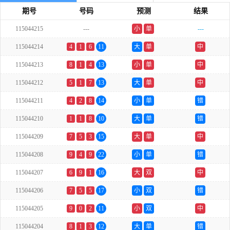
期号
号码
预测
结果
115044215
---
小
单
---
115044214
4
1
6
11
大
单
中
115044213
8
1
4
13
小
单
中
115044212
5
1
7
13
大
单
中
115044211
4
2
8
14
小
单
错
115044210
1
1
8
10
大
单
错
115044209
7
5
3
15
大
单
中
115044208
9
4
9
22
小
单
错
115044207
6
9
1
16
大
双
中
115044206
7
5
5
17
小
双
错
115044205
9
0
2
11
小
双
中
115044204
8
1
3
12
大
单
错