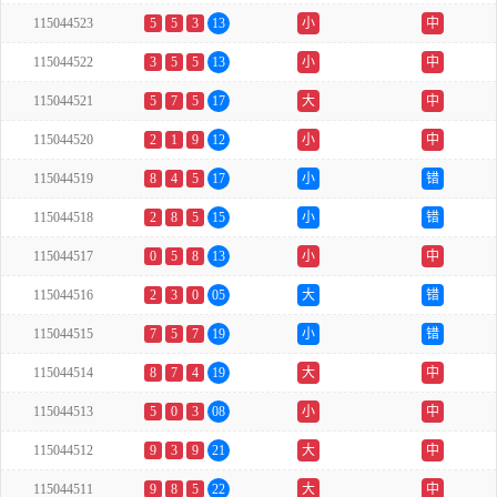
115044523
5
5
3
13
小
中
115044522
3
5
5
13
小
中
115044521
5
7
5
17
大
中
115044520
2
1
9
12
小
中
115044519
8
4
5
17
小
错
115044518
2
8
5
15
小
错
115044517
0
5
8
13
小
中
115044516
2
3
0
05
大
错
115044515
7
5
7
19
小
错
115044514
8
7
4
19
大
中
115044513
5
0
3
08
小
中
115044512
9
3
9
21
大
中
115044511
9
8
5
22
大
中