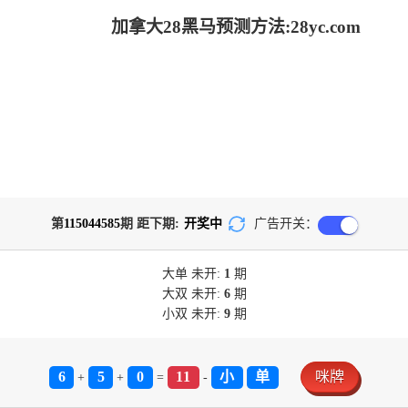
加拿大28黑马预测方法:28yc.com
第
115044585
期 距下期:
开奖中
广告开关：
大单
未开:
1
期
大双
未开:
6
期
小双
未开:
9
期
6
5
0
11
小
单
咪牌
+
+
=
-