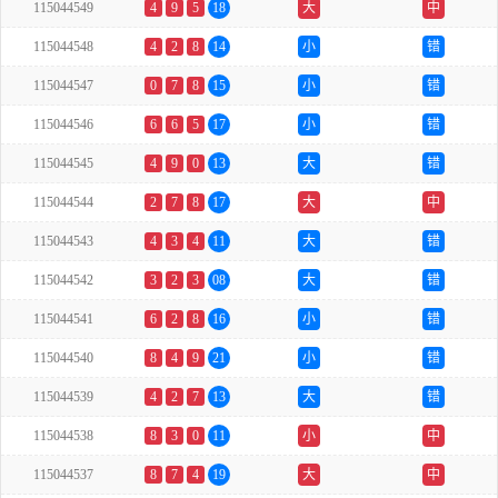
115044549
4
9
5
18
大
中
115044548
4
2
8
14
小
错
115044547
0
7
8
15
小
错
115044546
6
6
5
17
小
错
115044545
4
9
0
13
大
错
115044544
2
7
8
17
大
中
115044543
4
3
4
11
大
错
115044542
3
2
3
08
大
错
115044541
6
2
8
16
小
错
115044540
8
4
9
21
小
错
115044539
4
2
7
13
大
错
115044538
8
3
0
11
小
中
115044537
8
7
4
19
大
中