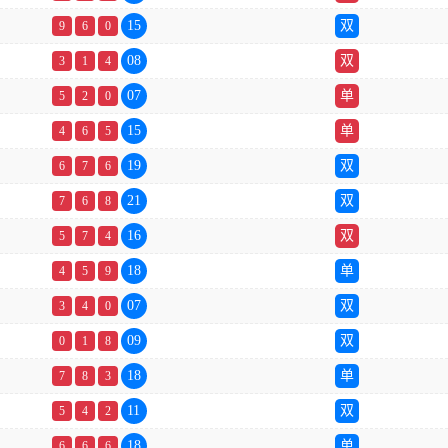
15
双
9
6
0
08
双
3
1
4
07
单
5
2
0
15
单
4
6
5
19
双
6
7
6
21
双
7
6
8
16
双
5
7
4
18
单
4
5
9
07
双
3
4
0
09
双
0
1
8
18
单
7
8
3
11
双
5
4
2
18
单
6
6
6