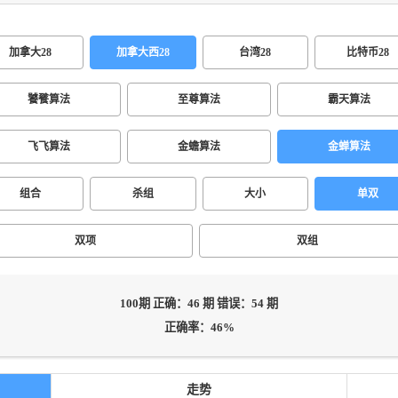
加拿大28
加拿大西28
台湾28
比特币28
饕餮算法
至尊算法
霸天算法
飞飞算法
金蟾算法
金蝉算法
组合
杀组
大小
单双
双项
双组
100期 正确：46 期 错误：54 期
正确率：46%
走势