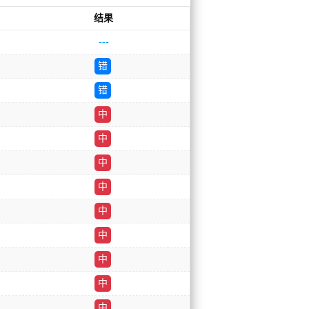
结果
---
错
错
中
中
中
中
中
中
中
中
中