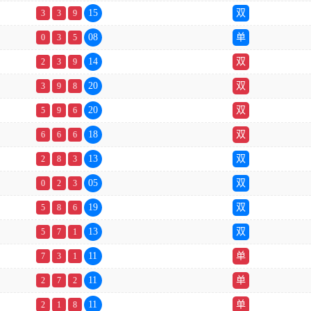
15
双
3
3
9
08
单
0
3
5
14
双
2
3
9
20
双
3
9
8
20
双
5
9
6
18
双
6
6
6
13
双
2
8
3
05
双
0
2
3
19
双
5
8
6
13
双
5
7
1
11
单
7
3
1
11
单
2
7
2
11
单
2
1
8