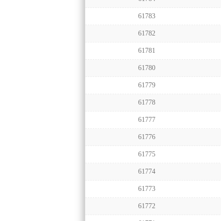
61783
61782
61781
61780
61779
61778
61777
61776
61775
61774
61773
61772