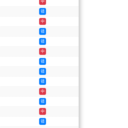
中
错
中
错
错
中
错
错
错
中
错
中
错