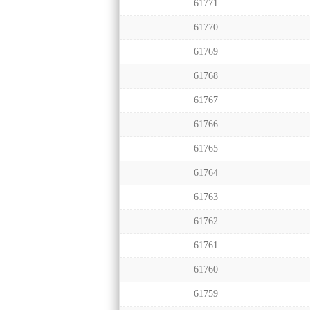
61771
61770
61769
61768
61767
61766
61765
61764
61763
61762
61761
61760
61759