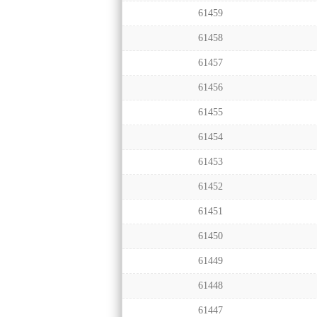
61459
61458
61457
61456
61455
61454
61453
61452
61451
61450
61449
61448
61447