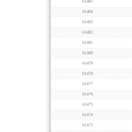
61485
61484
61483
61482
61481
61480
61479
61478
61477
61476
61475
61474
61473