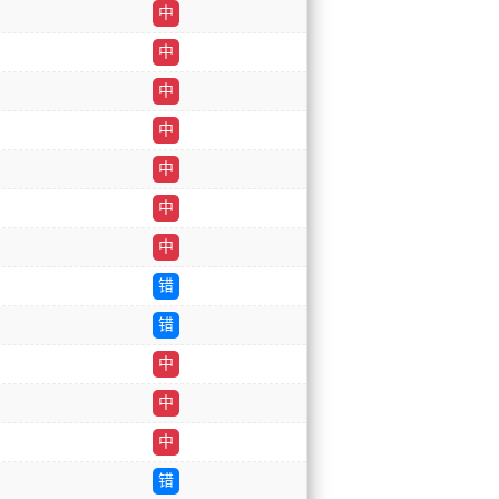
中
中
中
中
中
中
中
错
错
中
中
中
错