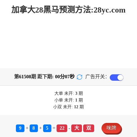
加拿大28黑马预测方法:28yc.com
第
61508
期 距下期:
00
分
07
秒
广告开关：
大单
未开:
3
期
小单
未开:
1
期
小双
未开:
12
期
9
+
8
+
5
=
22
-
大
双
咪牌