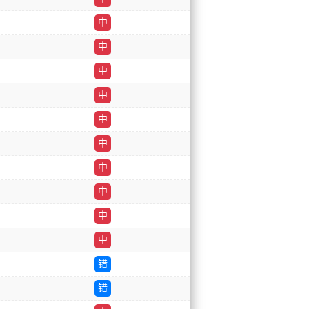
中
中
中
中
中
中
中
中
中
中
错
错