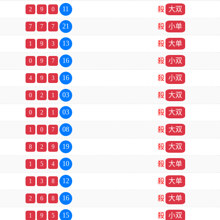
11
殺
大双
2
9
0
21
殺
小单
7
7
7
13
殺
大单
1
9
3
16
殺
小双
0
9
7
16
殺
小双
4
9
3
03
殺
大双
0
2
1
03
殺
大双
0
2
1
08
殺
大双
1
0
7
19
殺
大双
8
2
9
10
殺
大单
1
5
4
12
殺
大单
1
3
8
16
殺
大单
2
6
8
15
殺
小双
1
9
5