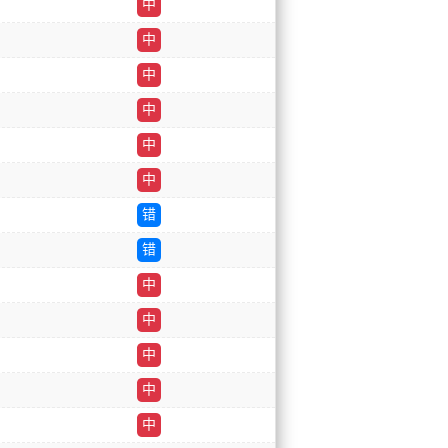
中
中
中
中
中
中
错
错
中
中
中
中
中