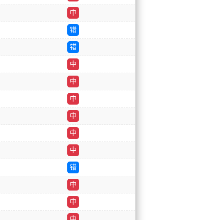
中
错
错
中
中
中
中
中
中
错
中
中
中