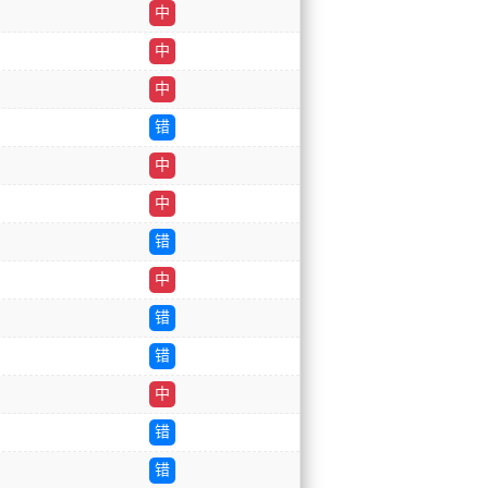
中
中
中
错
中
中
错
中
错
错
中
错
错