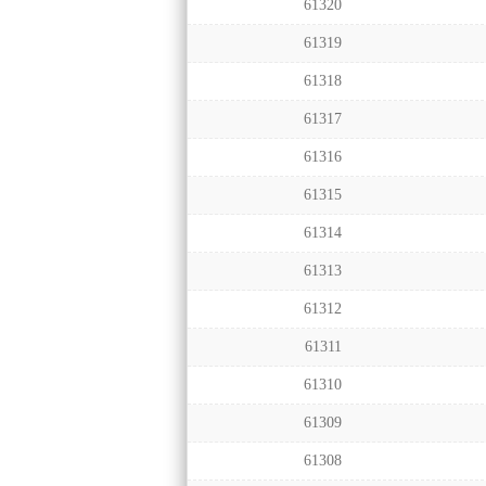
61320
61319
61318
61317
61316
61315
61314
61313
61312
61311
61310
61309
61308