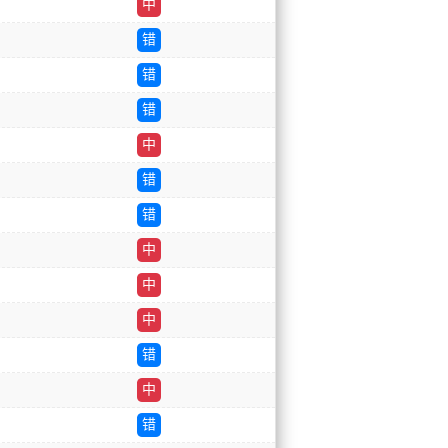
中
错
错
错
中
错
错
中
中
中
错
中
错