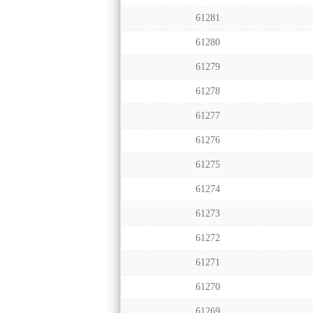
61281
61280
61279
61278
61277
61276
61275
61274
61273
61272
61271
61270
61269