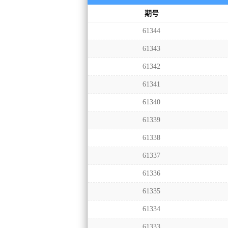
期号
61344
61343
61342
61341
61340
61339
61338
61337
61336
61335
61334
61333