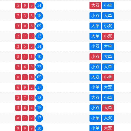
14
大双
小单
5
0
9
18
小双
大单
7
3
8
09
大单
小双
3
0
6
12
大单
小双
2
7
3
14
小双
大单
3
5
6
10
小双
大单
8
1
1
22
小双
大单
7
6
9
05
大双
小单
0
1
4
17
小单
大双
6
9
2
12
大双
小单
5
7
0
15
小双
大单
5
6
4
17
小单
大双
8
7
2
18
小单
大双
9
0
9