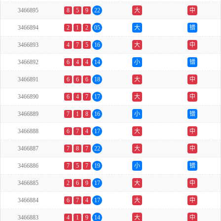
3466895
8
5
9
22
大
中
3466894
2
1
2
05
大
错
3466893
4
7
5
16
大
中
3466892
6
4
4
14
小
错
3466891
6
6
6
18
大
中
3466890
6
4
7
17
大
中
3466889
7
1
8
16
小
错
3466888
6
7
4
17
大
中
3466887
7
8
7
22
大
中
3466886
7
5
7
19
小
错
3466885
2
6
9
17
大
中
3466884
6
7
4
17
大
中
3466883
4
1
9
14
大
中