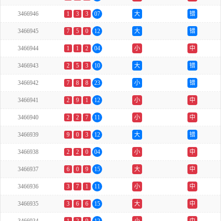
3466946
1
3
3
07
大
错
3466945
7
5
0
12
大
错
3466944
1
1
2
04
小
中
3466943
2
5
3
10
大
错
3466942
7
8
8
23
小
错
3466941
2
9
1
12
小
中
3466940
2
2
7
11
小
中
3466939
9
0
3
12
大
错
3466938
2
2
0
04
小
中
3466937
6
0
9
15
大
中
3466936
3
7
1
11
小
中
3466935
3
6
6
15
大
中