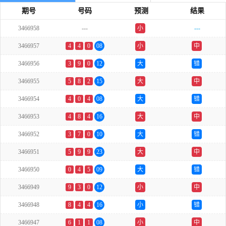
期号
号码
预测
结果
3466958
---
小
---
双
3466957
4
4
0
08
小
中
3466956
3
9
0
12
大
错
3466955
5
8
2
15
大
中
3466954
4
0
4
08
大
错
3466953
4
8
4
16
大
中
3466952
3
7
0
10
大
错
3466951
5
9
9
23
大
中
3466950
0
4
5
09
大
错
3466949
9
3
0
12
小
中
3466948
8
4
4
16
小
错
3466947
6
1
1
08
小
中