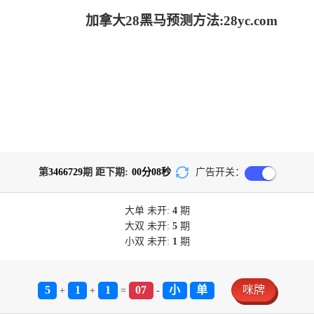
加拿大28黑马预测方法:28yc.com
第
3466729
期 距下期:
00
分
08
秒
广告开关：
大单
未开:
4
期
大双
未开:
5
期
小双
未开:
1
期
5
1
1
07
小
单
咪牌
+
+
=
-