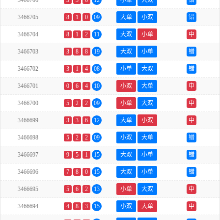
3466706
3
3
6
12
小单
大双
错
3466705
8
1
0
09
大单
小双
错
3466704
8
1
2
11
大双
小单
中
3466703
3
8
8
19
大双
小单
错
3466702
3
1
4
08
小单
大双
错
3466701
0
6
4
10
小双
大单
中
3466700
5
2
2
09
小单
大双
中
3466699
3
3
6
12
大单
小双
中
3466698
5
2
2
09
小双
大单
错
3466697
9
5
1
15
大双
小单
错
3466696
7
8
0
15
大双
小单
错
3466695
5
6
2
13
小单
大双
中
3466694
4
8
3
15
小双
大单
中