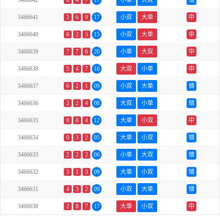
3466642
6
4
7
17
小单
大双
错
3466641
2
6
9
17
小双
大单
中
3466640
8
2
5
15
小双
大单
中
3466639
7
7
6
20
小单
大双
中
3466638
5
4
7
16
大双
小单
中
3466637
6
2
1
09
小双
大单
错
3466636
2
2
4
08
大双
小单
错
3466635
0
8
4
12
大单
小双
中
3466634
0
3
2
05
大单
小双
错
3466633
2
2
2
06
小单
大双
错
3466632
5
1
3
09
大单
小双
错
3466631
4
3
2
09
小双
大单
错
3466630
2
8
7
17
大单
小双
中