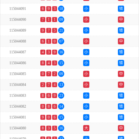
115044091
6
9
3
18
小
错
115044090
7
1
1
09
小
中
115044089
9
7
5
21
小
错
115044088
6
1
0
07
小
中
115044087
4
3
9
16
小
错
115044086
8
4
3
15
小
错
115044085
0
7
2
09
小
中
115044084
2
7
4
13
小
中
115044083
8
6
9
23
小
错
115044082
0
8
6
14
小
错
115044081
9
0
6
15
小
错
115044080
8
3
5
16
大
中