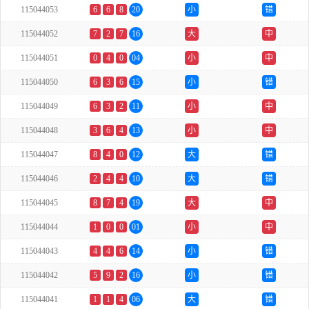
115044053
6
6
8
20
小
错
115044052
7
2
7
16
大
中
115044051
0
4
0
04
小
中
115044050
6
3
6
15
小
错
115044049
6
3
2
11
小
中
115044048
3
6
4
13
小
中
115044047
8
4
0
12
大
错
115044046
2
4
4
10
大
错
115044045
8
7
4
19
大
中
115044044
1
0
0
01
小
中
115044043
4
4
6
14
小
错
115044042
5
9
2
16
小
错
115044041
1
1
4
06
大
错