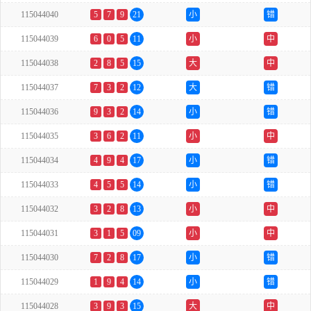
115044040
5
7
9
21
小
错
115044039
6
0
5
11
小
中
115044038
2
8
5
15
大
中
115044037
7
3
2
12
大
错
115044036
9
3
2
14
小
错
115044035
3
6
2
11
小
中
115044034
4
9
4
17
小
错
115044033
4
5
5
14
小
错
115044032
3
2
8
13
小
中
115044031
3
1
5
09
小
中
115044030
7
2
8
17
小
错
115044029
1
9
4
14
小
错
115044028
3
9
3
15
大
中