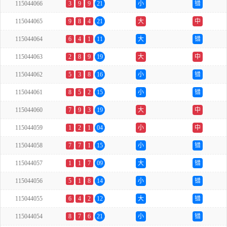
115044066
3
9
9
21
小
错
115044065
9
8
4
21
大
中
115044064
6
4
1
11
大
错
115044063
2
8
9
19
大
中
115044062
5
3
8
16
小
错
115044061
8
5
2
15
小
错
115044060
7
9
3
19
大
中
115044059
1
2
1
04
小
中
115044058
7
7
1
15
小
错
115044057
1
1
7
09
大
错
115044056
5
1
8
14
小
错
115044055
6
4
2
12
大
错
115044054
8
7
6
21
小
错