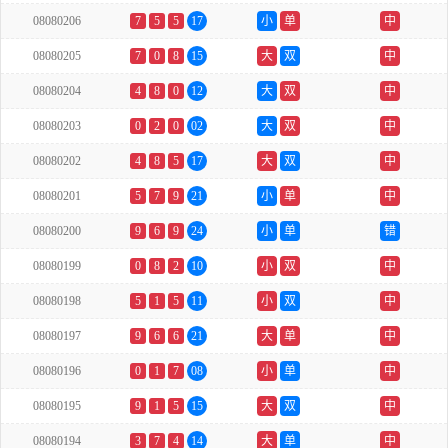
08080206
7
5
5
17
小
单
中
08080205
7
0
8
15
大
双
中
08080204
4
8
0
12
大
双
中
08080203
0
2
0
02
大
双
中
08080202
4
8
5
17
大
双
中
08080201
5
7
9
21
小
单
中
08080200
9
6
9
24
小
单
错
08080199
0
8
2
10
小
双
中
08080198
5
1
5
11
小
双
中
08080197
9
6
6
21
大
单
中
08080196
0
1
7
08
小
单
中
08080195
9
1
5
15
大
双
中
08080194
3
7
4
14
大
单
中