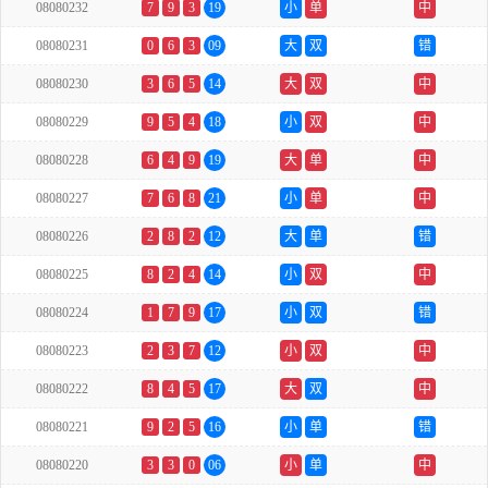
08080232
7
9
3
19
小
单
中
08080231
0
6
3
09
大
双
错
08080230
3
6
5
14
大
双
中
08080229
9
5
4
18
小
双
中
08080228
6
4
9
19
大
单
中
08080227
7
6
8
21
小
单
中
08080226
2
8
2
12
大
单
错
08080225
8
2
4
14
小
双
中
08080224
1
7
9
17
小
双
错
08080223
2
3
7
12
小
双
中
08080222
8
4
5
17
大
双
中
08080221
9
2
5
16
小
单
错
08080220
3
3
0
06
小
单
中