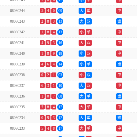
08080245
3
8
6
17
小
单
中
08080244
5
4
0
09
大
单
中
08080243
2
8
3
13
大
双
错
08080242
1
8
4
13
小
单
中
08080241
4
9
3
16
大
双
中
08080240
1
8
9
18
小
双
中
08080239
4
6
4
14
小
单
错
08080238
0
2
1
03
小
双
中
08080237
6
3
1
10
大
双
中
08080236
1
0
7
08
大
单
错
08080235
5
8
4
17
大
单
中
08080234
0
9
3
12
大
单
错
08080233
5
4
8
17
大
单
中