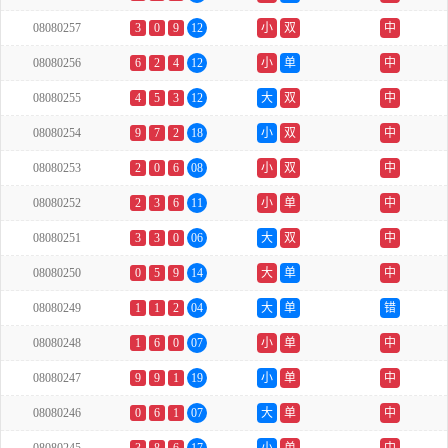
08080257
3
0
9
12
小
双
中
08080256
6
2
4
12
小
单
中
08080255
4
5
3
12
大
双
中
08080254
9
7
2
18
小
双
中
08080253
2
0
6
08
小
双
中
08080252
2
3
6
11
小
单
中
08080251
3
3
0
06
大
双
中
08080250
0
5
9
14
大
单
中
08080249
1
1
2
04
大
单
错
08080248
1
6
0
07
小
单
中
08080247
9
9
1
19
小
单
中
08080246
0
6
1
07
大
单
中