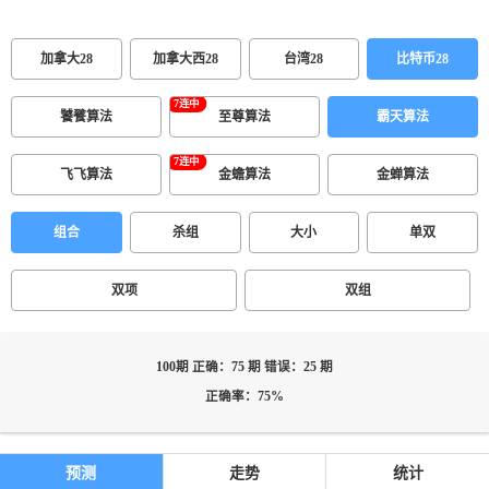
加拿大28
加拿大西28
台湾28
比特币28
饕餮算法
至尊算法
霸天算法
飞飞算法
金蟾算法
金蝉算法
组合
杀组
大小
单双
双项
双组
100期 正确：75 期 错误：25 期
正确率：75%
预测
走势
统计